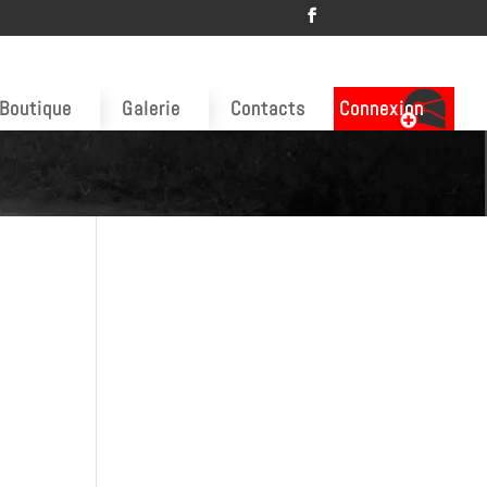
Boutique
Galerie
Contacts
Connexion