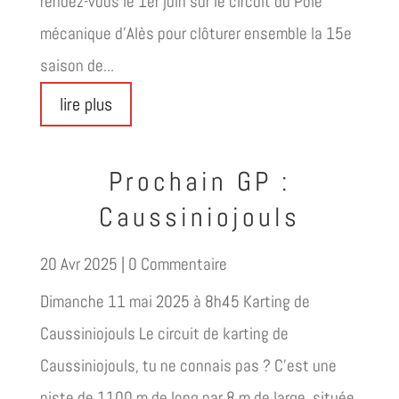
rendez-vous le 1er juin sur le circuit du Pôle
mécanique d'Alès pour clôturer ensemble la 15e
saison de...
lire plus
Prochain GP :
Caussiniojouls
20 Avr 2025
| 0 Commentaire
Dimanche 11 mai 2025 à 8h45 Karting de
Caussiniojouls Le circuit de karting de
Caussiniojouls, tu ne connais pas ? C'est une
piste de 1100 m de long par 8 m de large, située