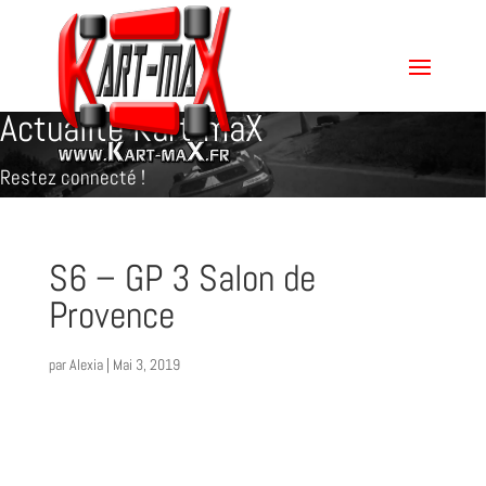
Actualité Kart-maX
Restez connecté !
S6 – GP 3 Salon de
Provence
par
Alexia
|
Mai 3, 2019