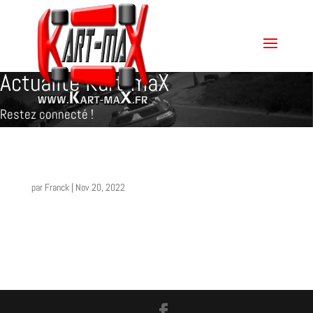
Actualité Kart-maX
Restez connecté !
par
Franck
|
Nov 20, 2022