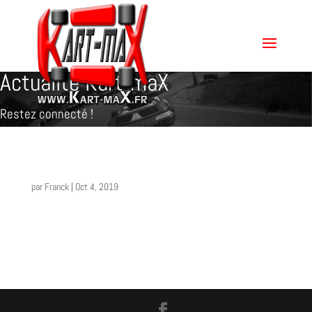
Actualité Kart-maX
Restez connecté !
par
Franck
|
Oct 4, 2019