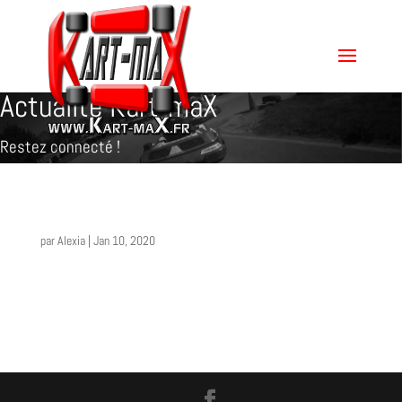
Actualité Kart-maX
Restez connecté !
par
Alexia
|
Jan 10, 2020