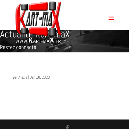
Actualité Kart-maX
Restez connecté !
par
Alexia
|
Jan 10, 2020