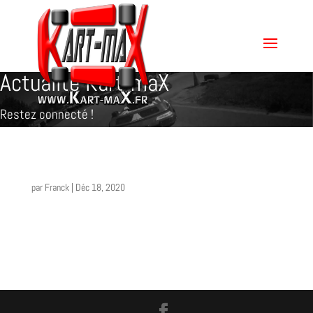
Actualité Kart-maX
Restez connecté !
par
Franck
|
Déc 18, 2020