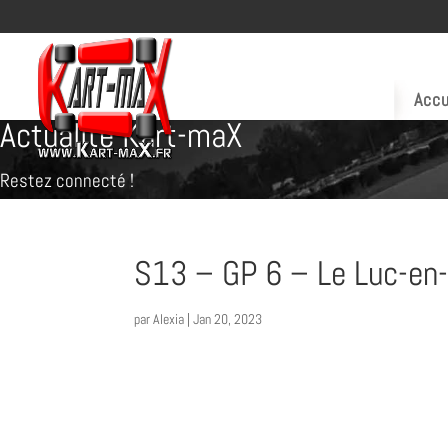
Accu
Actualité Kart-maX
Restez connecté !
S13 – GP 6 – Le Luc-en-P
par
Alexia
|
Jan 20, 2023