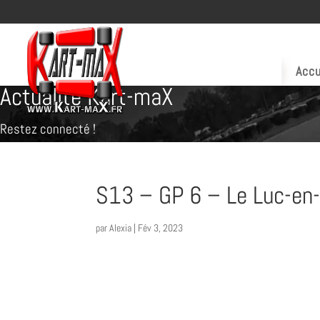
Accu
Actualité Kart-maX
Restez connecté !
S13 – GP 6 – Le Luc-en-P
par
Alexia
|
Fév 3, 2023