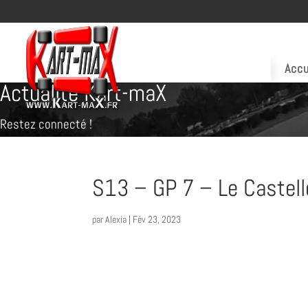
Accu
Actualité Kart-maX
Restez connecté !
S13 – GP 7 – Le Castelle
par
Alexia
|
Fév 23, 2023