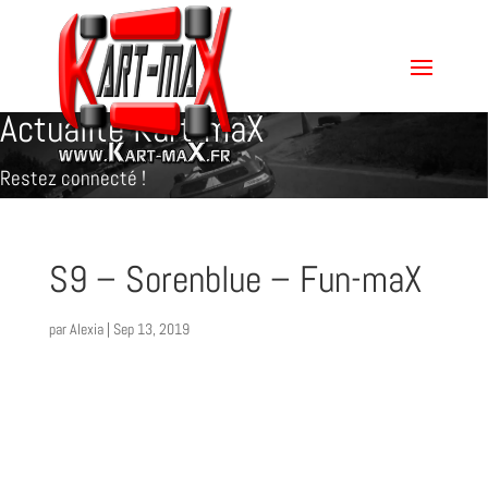
Actualité Kart-maX
Restez connecté !
S9 – Sorenblue – Fun-maX
par
Alexia
|
Sep 13, 2019