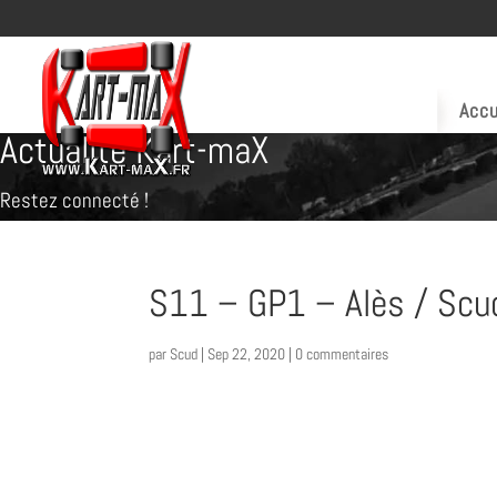
Accu
Actualité Kart-maX
Restez connecté !
S11 – GP1 – Alès / Scud
par
Scud
|
Sep 22, 2020
|
0 commentaires