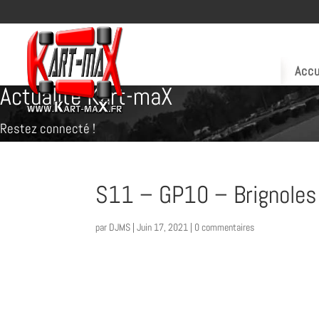
Accu
Actualité Kart-maX
Restez connecté !
S11 – GP10 – Brignoles 
par
DJMS
|
Juin 17, 2021
|
0 commentaires