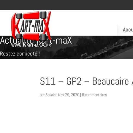
Accu
Actualité Kart-maX
Restez connecté !
S11 – GP2 – Beaucaire /
par
Squale
|
Nov 29, 2020
|
0 commentaires