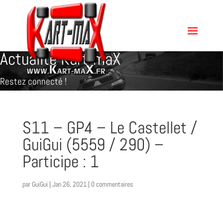
Actualité Kart-maX
Restez connecté !
S11 – GP4 – Le Castellet /
GuiGui (5559 / 290) –
Participe : 1
par
GuiGui
|
Jan 26, 2021
|
0 commentaires