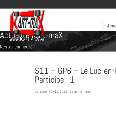
Accu
Actualité Kart-maX
Restez connecté !
S11 – GP6 – Le Luc-en-
Participe : 1
par
Emre
|
Fév 16, 2021
|
0 commentaires