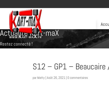
Accu
Actualité Kart-maX
Restez connecté !
S12 – GP1 – Beaucaire /
par
Matty
|
Août 26, 2021
|
0 commentaires