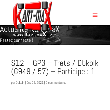
Actualité Kart-maX
Restez connecté !
S12 – GP3 – Trets / Dbkblk
(6949 / 57) – Participe : 1
par
Dbkblk
|
Oct 29, 2021
|
0 commentaires