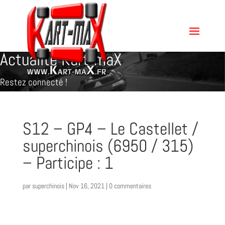
Actualité Kart-maX
Restez connecté !
S12 – GP4 – Le Castellet /
superchinois (6950 / 315)
– Participe : 1
par
superchinois
|
Nov 16, 2021
|
0 commentaires