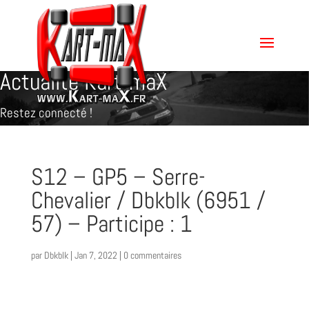
Actualité Kart-maX
Restez connecté !
S12 – GP5 – Serre-
Chevalier / Dbkblk (6951 /
57) – Participe : 1
par
Dbkblk
|
Jan 7, 2022
|
0 commentaires