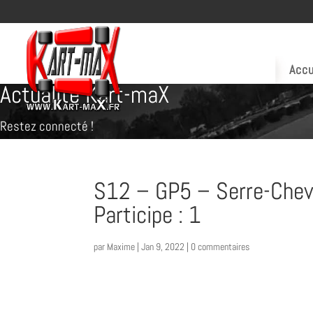
Accu
Actualité Kart-maX
Restez connecté !
S12 – GP5 – Serre-Chev
Participe : 1
par
Maxime
|
Jan 9, 2022
|
0 commentaires