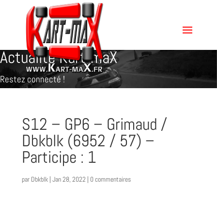
Actualité Kart-maX
Restez connecté !
S12 – GP6 – Grimaud /
Dbkblk (6952 / 57) –
Participe : 1
par
Dbkblk
|
Jan 28, 2022
|
0 commentaires