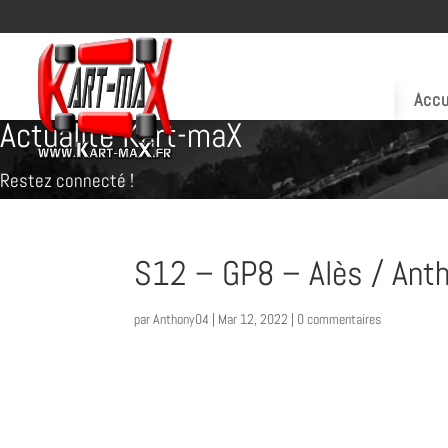
Accu
Actualité Kart-maX
Restez connecté !
S12 – GP8 – Alès / Anth
par
Anthony04
|
Mar 12, 2022
|
0 commentaires