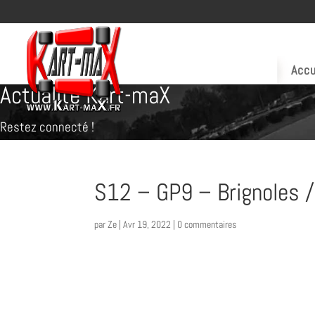
Accu
Actualité Kart-maX
Restez connecté !
S12 – GP9 – Brignoles /
par
Ze
|
Avr 19, 2022
|
0 commentaires