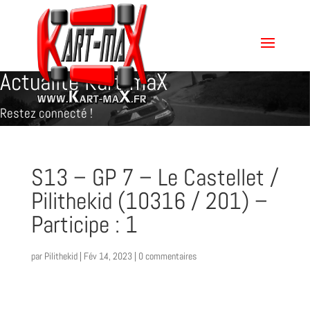
Actualité Kart-maX
Restez connecté !
S13 – GP 7 – Le Castellet /
Pilithekid (10316 / 201) –
Participe : 1
par
Pilithekid
|
Fév 14, 2023
|
0 commentaires