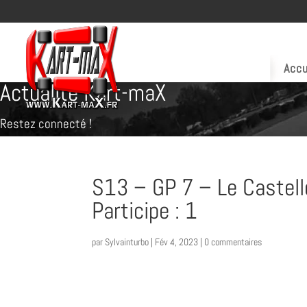
Accu
Actualité Kart-maX
Restez connecté !
S13 – GP 7 – Le Castell
Participe : 1
par
Sylvainturbo
|
Fév 4, 2023
|
0 commentaires