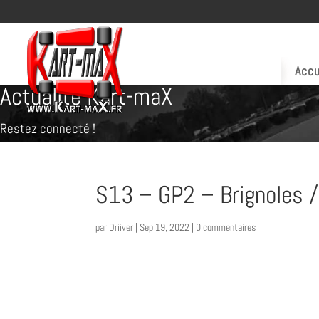
Accu
Actualité Kart-maX
Restez connecté !
S13 – GP2 – Brignoles / 
par
Driiver
|
Sep 19, 2022
|
0 commentaires