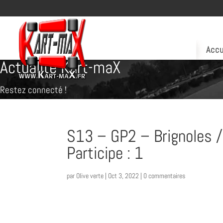
Accu
Actualité Kart-maX
Restez connecté !
S13 – GP2 – Brignoles /
Participe : 1
par
Olive verte
|
Oct 3, 2022
|
0 commentaires