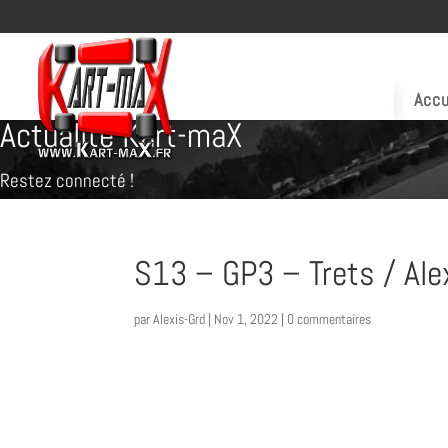
Accu
Actualité Kart-maX
Restez connecté !
S13 – GP3 – Trets / Alex
par
Alexis-Grd
|
Nov 1, 2022
|
0 commentaires