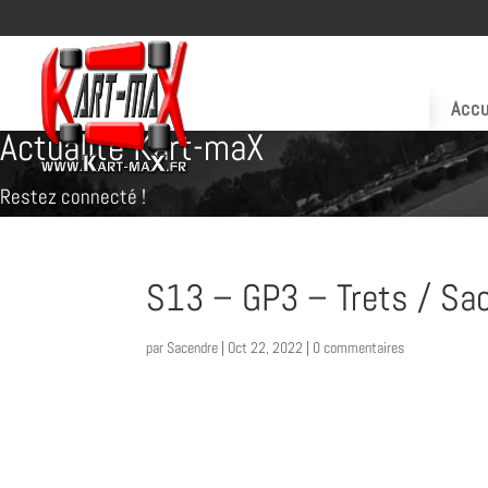
Accu
Actualité Kart-maX
Restez connecté !
S13 – GP3 – Trets / Sac
par
Sacendre
|
Oct 22, 2022
|
0 commentaires