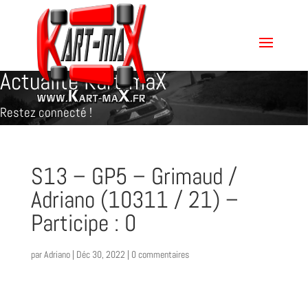
Actualité Kart-maX
Restez connecté !
S13 – GP5 – Grimaud /
Adriano (10311 / 21) –
Participe : 0
par
Adriano
|
Déc 30, 2022
|
0 commentaires