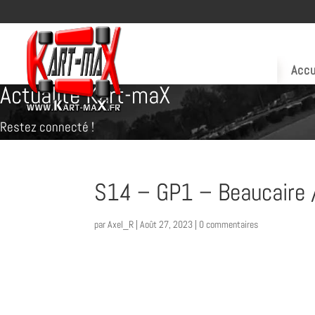
Accu
Actualité Kart-maX
Restez connecté !
S14 – GP1 – Beaucaire /
par
Axel_R
|
Août 27, 2023
|
0 commentaires