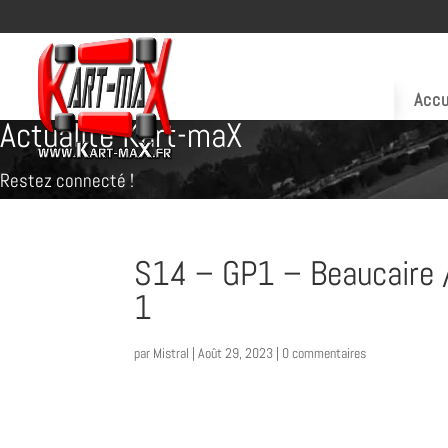
Accu
Actualité Kart-maX
Restez connecté !
S14 – GP1 – Beaucaire /
1
par
Mistral
|
Août 29, 2023
|
0 commentaires