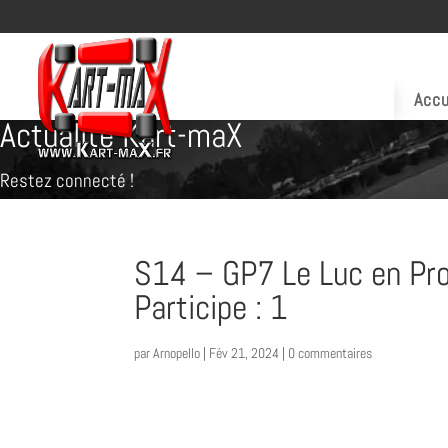
Accu
Actualité Kart-maX
Restez connecté !
S14 – GP7 Le Luc en Pro
Participe : 1
par
Arnopello
|
Fév 21, 2024
|
0 commentaires