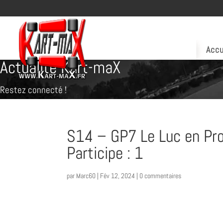
Accu
Actualité Kart-maX
Restez connecté !
S14 – GP7 Le Luc en Pr
Participe : 1
par
Marc60
|
Fév 12, 2024
|
0 commentaires