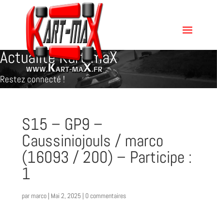
Actualité Kart-maX
Restez connecté !
S15 – GP9 –
Caussiniojouls / marco
(16093 / 200) – Participe :
1
par
marco
|
Mai 2, 2025
|
0 commentaires