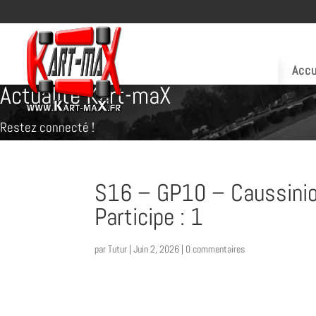
Accu
Actualité Kart-maX
Restez connecté !
S16 – GP10 – Caussinio
Participe : 1
par
Tutur
|
Juin 2, 2026
|
0 commentaires