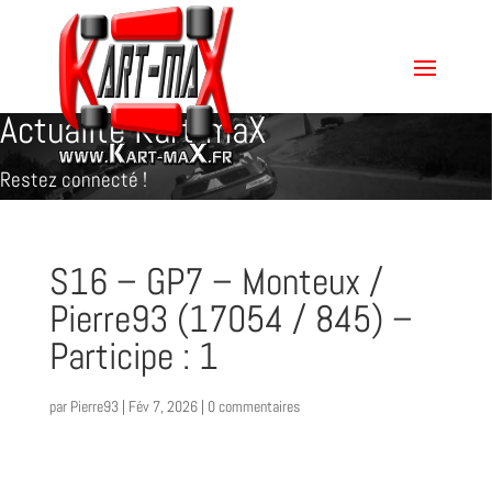
Actualité Kart-maX
Restez connecté !
S16 – GP7 – Monteux /
Pierre93 (17054 / 845) –
Participe : 1
par
Pierre93
|
Fév 7, 2026
|
0 commentaires