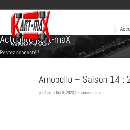
Accu
Actualité Kart-maX
Restez connecté !
Arnopello – Saison 14 :
par
Alexia
|
Oct 8, 2023
|
0 commentaires