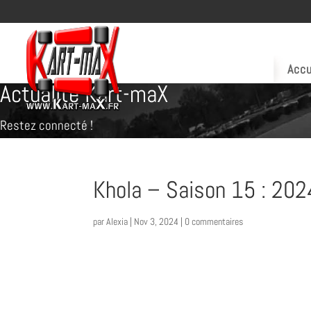
Accu
Actualité Kart-maX
Restez connecté !
Khola – Saison 15 : 20
par
Alexia
|
Nov 3, 2024
|
0 commentaires